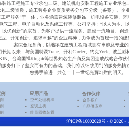
修装饰工程施工专业承包二级、建筑机电安装工程施工专业承包
承包二级资质，施工劳务企业资质劳务分包不分级（备案）。企业
统工程服务”于一体，业务涵盖建筑装修装饰、机电设备安装、环
电气工程、电子自动化及系统工程等。公司坚持：“以人为本、
、以优创新”的宗旨，为客户提供一流服务、建设一流项目、创造
敬业、开拓创新、追求卓越”的企业精神，力争成为首屈一指的建
案综合服务商，以继续在建筑工程领域拥有卓越及专业的
司长期以来，与美国特灵Trane、开利Carrier、约克York、波兰
AKIN、台湾国祥Kingair等世界知名生产商及集团达成战略合作
的服务打下了坚实而有力的基础。我们将以细致周到的服务热情
您携手前进，共创二十一世纪光辉灿烂的明天。
案例
应用产品
合作伙伴
例
空气处理机组
合作客户
例
空调主机
产品供应商
例
能量回收装置
沪ICP备16002028号 - © 