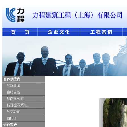
合作供应商
VTS集团
索特自控
维萨拉公司
特灵空调系统...
约克公司
西门子
合作客户