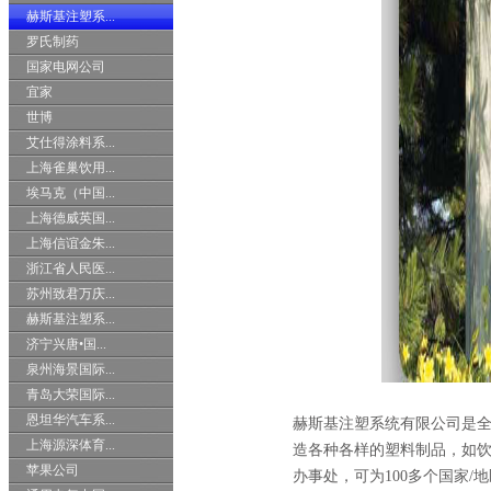
赫斯基注塑系...
罗氏制药
国家电网公司
宜家
世博
艾仕得涂料系...
上海雀巢饮用...
埃马克（中国...
上海德威英国...
上海信谊金朱...
浙江省人民医...
苏州致君万庆...
赫斯基注塑系...
济宁兴唐•国...
泉州海景国际...
青岛大荣国际...
恩坦华汽车系...
赫斯基注塑系统有限公司是全
上海源深体育...
造各种各样的塑料制品，如饮
苹果公司
办事处，可为100多个国家