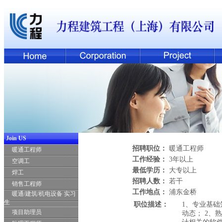
Join US
招聘职位：
暖通工程师
暖通工程师
工作经验：
3年以上
空调工
最低学历：
大专以上
焊工
招聘人数：
若干
销售工程师
工作地点：
浦东金桥
暖通/建筑/机电设备 实习
生
职位描述：
1、专业基
项目助理员
动态； 2、