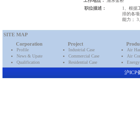
工作地点：
浦东金桥
职位描述：
1、根据
排的各项
能力； 
SITE MAP
Corporation
Project
Produ
Profile
Industrial Case
Air Ha
News & Upate
Commercial Case
Air Con
Qualification
Residential Case
Energy
沪ICP备16