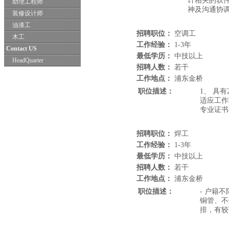
计相关的软
助理工程师
神及沟通协
装修设计师
油漆工
招聘职位：
空调工
木工
工作经验：
1-3年
Contact US
最低学历：
中技以上
HeadQuarter
招聘人数：
若干
工作地点：
浦东金桥
职位描述：
1、 具
适应工作
专业证书
招聘职位：
焊工
工作经验：
1-3年
最低学历：
中技以上
招聘人数：
若干
工作地点：
浦东金桥
职位描述：
- 户籍
铜管、不
排，有较