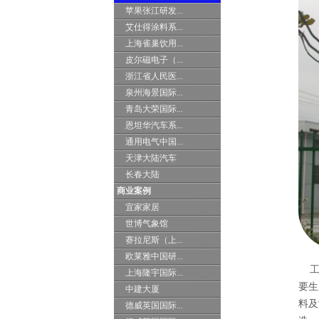
苹果张江研发...
艾仕得涂料系...
上海雀巢饮用...
皮尔磁电子（...
浙江省人民医...
泉州海景国际...
青岛大荣国际...
恩坦华汽车系...
通用电气中国...
天津大陆汽车
长春大陆
商业案例
宜家家居
世博气象馆
赛拉尼斯（上...
欧莱雅中国研...
工厂
上海隆宇国际...
要生
中建大厦
料及
德威英国国际...