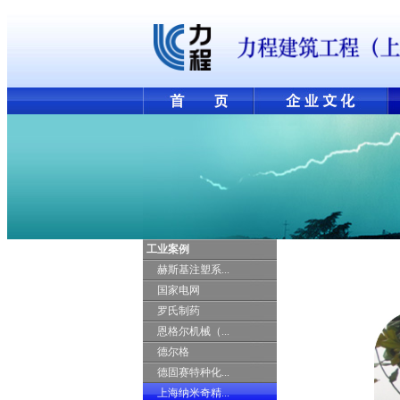
工业案例
赫斯基注塑系...
国家电网
罗氏制药
恩格尔机械（...
德尔格
德固赛特种化...
上海纳米奇精...