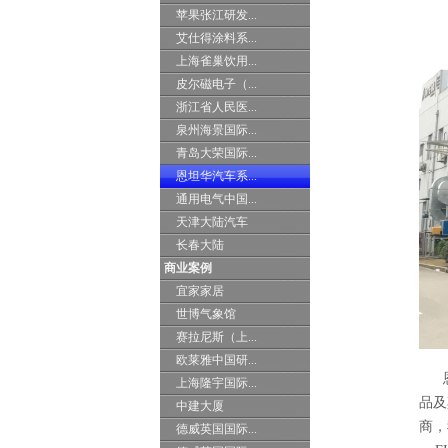
苹果张江研发...
艾仕得涂料系...
上海雀巢饮用...
皮尔磁电子（...
浙江省人民医...
泉州海景国际...
青岛大荣国际...
恩坦华汽车系...
通用电气中国...
天津大陆汽车
长春大陆
商业案例
宜家家居
世博气象馆
赛拉尼斯（上...
欧莱雅中国研...
恩
上海隆宇国际...
品及
中建大厦
商，
德威英国国际...