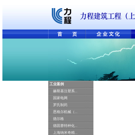
工业案例
赫斯基注塑系...
国家电网
罗氏制药
恩格尔机械（...
德尔格
德固赛特种化...
上海纳米奇精...