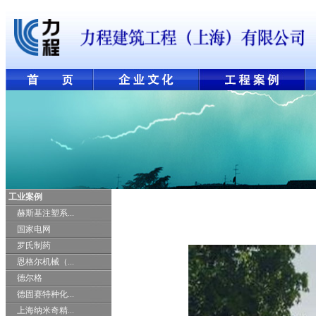
工业案例
赫斯基注塑系...
国家电网
罗氏制药
恩格尔机械（...
德尔格
德固赛特种化...
上海纳米奇精...