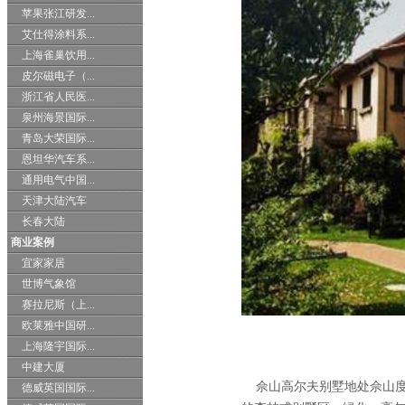
苹果张江研发...
艾仕得涂料系...
上海雀巢饮用...
皮尔磁电子（...
浙江省人民医...
泉州海景国际...
青岛大荣国际...
恩坦华汽车系...
通用电气中国...
天津大陆汽车
长春大陆
商业案例
宜家家居
世博气象馆
赛拉尼斯（上...
欧莱雅中国研...
上海隆宇国际...
中建大厦
佘山高尔夫别墅地处佘山度
德威英国国际...