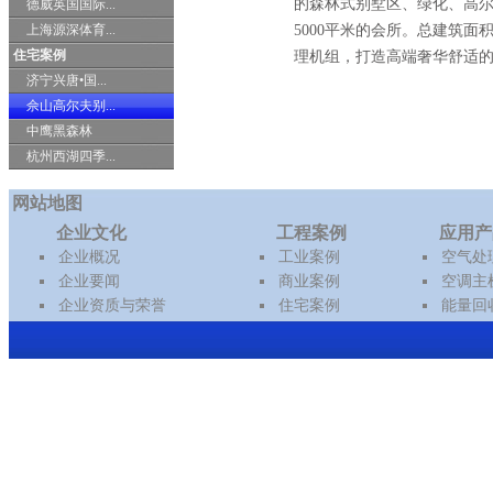
的森林式别墅区、绿化、高
德威英国国际...
上海源深体育...
5000平米的会所。总建筑面
住宅案例
理机组，打造高端奢华舒适
济宁兴唐•国...
佘山高尔夫别...
中鹰黑森林
杭州西湖四季...
网站地图
企业文化
工程案例
应用产
企业概况
工业案例
空气处
企业要闻
商业案例
空调主
企业资质与荣誉
住宅案例
能量回