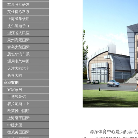
苹果张江研发...
艾仕得涂料系...
上海雀巢饮用...
皮尔磁电子（...
浙江省人民医...
泉州海景国际...
青岛大荣国际...
恩坦华汽车系...
通用电气中国...
天津大陆汽车
长春大陆
商业案例
宜家家居
世博气象馆
赛拉尼斯（上...
欧莱雅中国研...
上海隆宇国际...
中建大厦
源深体育中心是为配套特奥
德威英国国际...