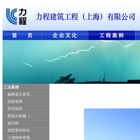
工业案例
赫斯基注塑系...
国家电网
罗氏制药
恩格尔机械（...
德尔格
德固赛特种化...
上海纳米奇精...