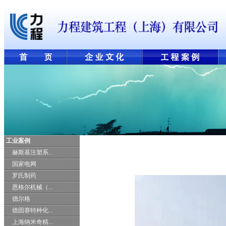
工业案例
赫斯基注塑系...
国家电网
罗氏制药
恩格尔机械（...
德尔格
德固赛特种化...
上海纳米奇精...