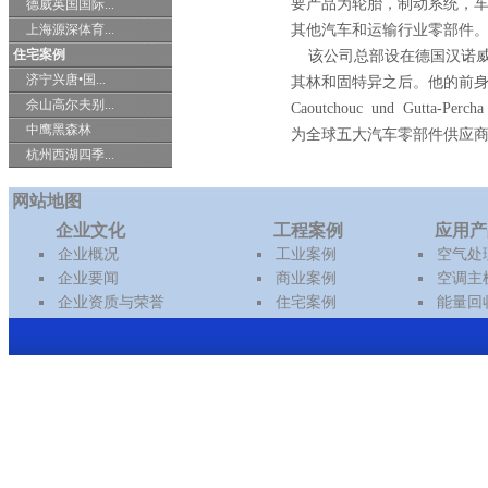
要产品为轮胎，制动系统，
德威英国国际...
上海源深体育...
其他汽车和运输行业零部件
住宅案例
该公司总部设在德国汉诺威
济宁兴唐•国...
其林和固特异之后。他的前身是创立
佘山高尔夫别...
Caoutchouc und Gutta-
中鹰黑森林
为全球五大汽车零部件供应
杭州西湖四季...
网站地图
企业文化
工程案例
应用产
企业概况
工业案例
空气处
企业要闻
商业案例
空调主
企业资质与荣誉
住宅案例
能量回