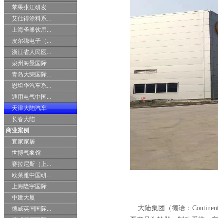
苹果张江研发...
艾仕得涂料系...
上海雀巢饮用...
皮尔磁电子（...
浙江省人民医...
泉州海景国际...
青岛大荣国际...
恩坦华汽车系...
通用电气中国...
天津大陆汽车
长春大陆
商业案例
宜家家居
世博气象馆
赛拉尼斯（上...
欧莱雅中国研...
上海隆宇国际...
中建大厦
大陆集团（德语：Continen
德威英国国际...