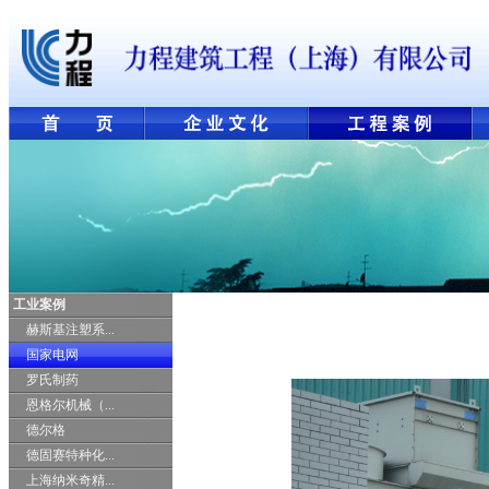
工业案例
赫斯基注塑系...
国家电网
罗氏制药
恩格尔机械（...
德尔格
德固赛特种化...
上海纳米奇精...