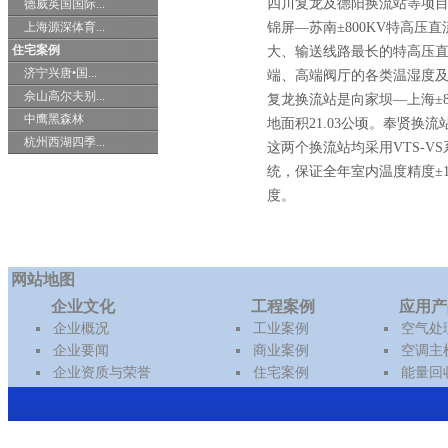
四川复龙及德阳换流站等项
德威英国国际...
上海源深体育...
锦屏—苏南±800KV特高
住宅案例
大、输送线路最长的特高压直
济宁兴唐•国...
端、高端阀厅的各类温湿度
佘山高尔夫别...
复龙换流站是向家坝—上海±
中鹰黑森林
地面积21.03公顷。奉贤换
杭州西湖四季...
这两个换流站均采用VTS-
统，保证全年室内温度精度±
度。
网站地图
企业文化
工程案例
应用产
企业概况
工业案例
空气处
企业要闻
商业案例
空调主
企业资质与荣誉
住宅案例
能量回