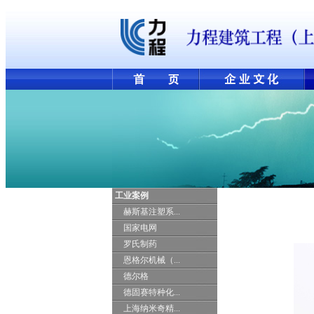
工业案例
赫斯基注塑系...
国家电网
罗氏制药
恩格尔机械（...
德尔格
德固赛特种化...
上海纳米奇精...