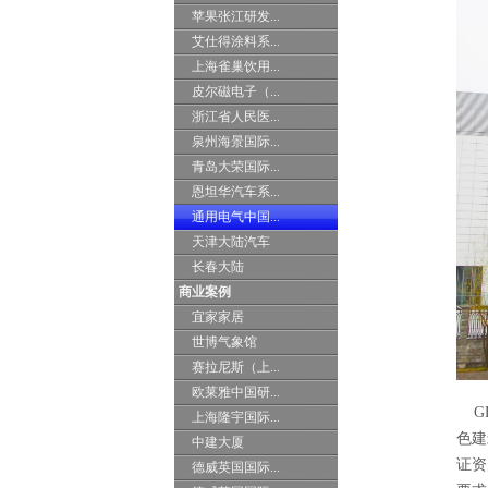
苹果张江研发...
艾仕得涂料系...
上海雀巢饮用...
皮尔磁电子（...
浙江省人民医...
泉州海景国际...
青岛大荣国际...
恩坦华汽车系...
通用电气中国...
天津大陆汽车
长春大陆
商业案例
宜家家居
世博气象馆
赛拉尼斯（上...
欧莱雅中国研...
GE
上海隆宇国际...
色建
中建大厦
证资
德威英国国际...