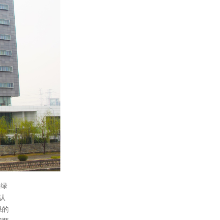
国绿
认
保的